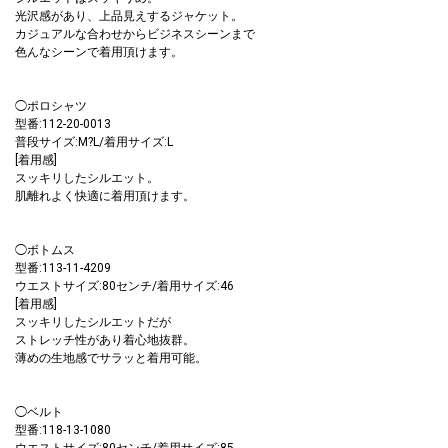
光沢感があり、上品見えするジャケット。
カジュアルな合わせからビジネスシーンまで
色んなシーンで着用頂けます。
◯ポロシャツ
型番:112-20-0013
普段サイズ:M?L/着用サイズ:L
[着用感]
スッキリしたシルエット。
肌離れよく快適に着用頂けます。
◯ボトムス
型番:113-11-4209
ウエストサイズ:80センチ/着用サイズ:46
[着用感]
スッキリしたシルエットだが
ストレッチ性があり着心地抜群。
薄めの生地感でサラッと着用可能。
◯ベルト
型番:118-13-1080
ウエストサイズ:80センチ/着用サイズ:85