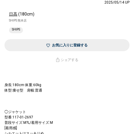
2025/05/14 UP
日高
(180cm)
SHIPS 熊本店
SHIPS
お気に入りに登録する
シェアする
身長:180cm 体重:60kg
体型:痩せ型 肩幅:普通
◯ジャケット
型番:117-01-2697
普段サイズ:M?L/着用サイズ:M
[着用感]
シルエットはスッキリめ。