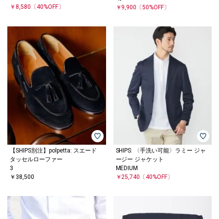
￥8,580
〔40%OFF〕
￥9,900
〔50%OFF〕
【SHIPS別注】polpetta: スエード
SHIPS: 〈手洗い可能〉ラミー ジャ
タッセルローファー
ージー ジャケット
3
MEDIUM
￥38,500
￥25,740
〔40%OFF〕