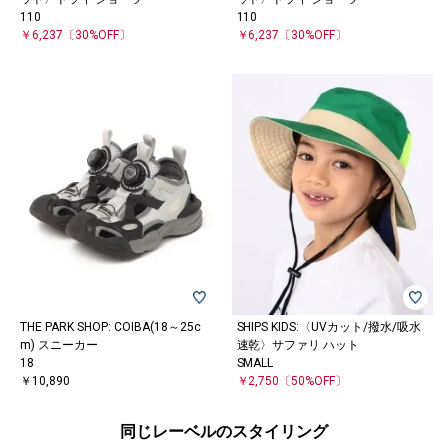
110
110
￥6,237
〔30%OFF〕
￥6,237
〔30%OFF〕
THE PARK SHOP: COIBA(18～25c
SHIPS KIDS:〈UVカット/撥水/吸水
m) スニーカー
速乾〉サファリ ハット
18
SMALL
￥10,890
￥2,750
〔50%OFF〕
同じレーベルのスタイリング