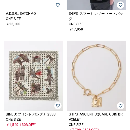
A.D.S.R.: SATCHMO
SHIPS: スマート レザー トートバッ
ONE SIZE
グ
￥23,100
ONE SIZE
￥17,050
BINDU: プリント バンダナ 25SS
SHIPS: ANCIENT SQUARE COIN BR
ONE SIZE
ACELET
￥1,540
〔30%OFF〕
ONE SIZE
￥7,700
〔50%OFF〕