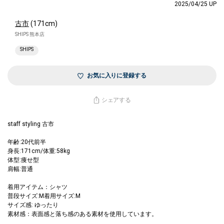
2025/04/25 UP
古市
(171cm)
SHIPS 熊本店
SHIPS
お気に入りに登録する
シェアする
staff styling 古市
年齢:20代前半
身長:171cm/体重:58kg
体型:痩せ型
肩幅:普通
着用アイテム：シャツ
普段サイズ:M着用サイズ:M
サイズ感: ゆったり
素材感：表面感と落ち感のある素材を使用しています。