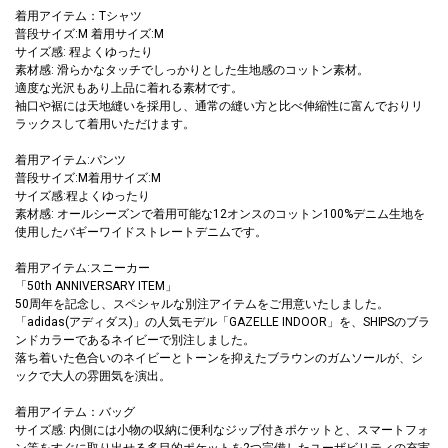
着用アイテム：Tシャツ
普段サイズ:M 着用サイズ:M
サイズ感: 程よくゆったり
素材感: 滑らかなタッチでしっかりとした生地感のコットン素材。
適度な光沢もあり上品に着れる素材です。
袖口や裾には天地縫いを採用し、通常の縫い方と比べ伸縮性に富んでおりリ
ラックスして着用いただけます。
着用アイテム:パンツ
普段サイズ:M着用サイズ:M
サイズ感:程よくゆったり
素材感: オールシーズンで着用可能な12オンスのコットン100%デニム生地を
使用したバギーワイドストレートデニムです。
着用アイテム:スニーカー
「50th ANNIVERSARY ITEM」
50周年を記念し、スペシャルな別注アイテムをご用意いたしました。
「adidas(アディダス)」の人気モデル「GAZELLE INDOOR」を、SHIPSのブラ
ンドカラーであるネイビーで別注しました。
落ち着いた色合いのネイビーとトーンを抑えたブラウンのガムソールが、シ
ックで大人の雰囲気を演出。
着用アイテム：バッグ
サイズ感: 内側には小物の収納に便利なジップ付きポケットと、スマートフォ
ン等をすぐに取り出せる多目的ポケットを2つ完備したユーザビリティの充実