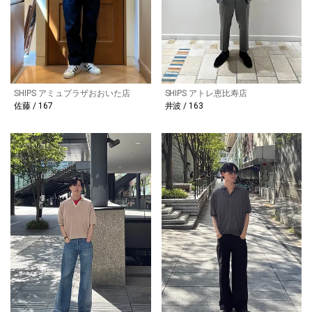
SHIPS アミュプラザおおいた店
SHIPS アトレ恵比寿店
佐藤 / 167
井波 / 163