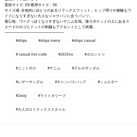
普段サイズ: 29/着用サイズ：30
サイズ感: 全体的にゆとりのあるリラックスフィット。ヒップ周りや裾幅もワ
イドになりすぎない大人なジャケパンに合うパンツ。
着心地：ワークっぽくなりすぎないデニム生地。後ろポケットの上にあるス
エードのロゴとドットの刺繍もアクセントとして綺麗。
-----------------------------------------------------------------
#ships
#ships mens
#ships casual
# casual mix code
#2025ss
#ポロシャツ
#ニットポロ
#デニム
#グルカサンダル
#レザーサンダル
#キャンバスバッグ
#ショルダー
#2way
#ライトオリーブ
#大人ポロリラックススタイル