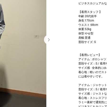
ビジネスカジュアルな
【着用スタッフ 】
年齢:20代前半
身長:170cm
ウエスト:68cm
体重:52kg
体型:やせ型
肩幅:普通
普段サイズ: S
【着用レビュー】
アイテム : ポロシャツ
普段サイズ：S / 着用サ
サイズ感 : 全体的に
着心地：軽いのでスト
には着やすいです。
アイテム：ジャケット
普段サイズ：S / 着用
サイズ感：ジャストな
着心地：ストレスフリ
ラミー素材で通気性に
ビジネスにもカジュア