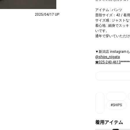
アイテム : パンツ
2025/04/17 UP
普段サイズ：42 / 着用サ
サイズ感 : ジャスト
着心地 : 細身でス
いです。
通年で穿いていただけ
▼新潟店 instagr
@ships_niigata
☎025-240-4613
******
#SHIPS
着用アイテム