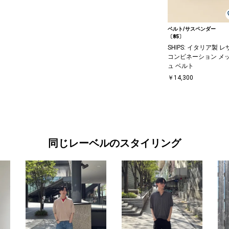
ベルト/サスペンダー
〔85〕
SHIPS: イタリア製 レ
コンビネーション メ
ュ ベルト
￥14,300
同じレーベルのスタイリング