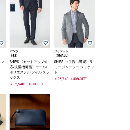
パンツ
ジャケット
〔42〕
〔SMALL〕
ートス
SHIPS:〈セットアップ対
SHIPS: 〈手洗い可能〉ラ
応/洗濯機可能〉ウール/
ミー ジャージー ジャケッ
ポリエステル ツイル スラ
ト
ックス
￥25,740
〔40%OFF〕
￥12,540
〔40%OFF〕