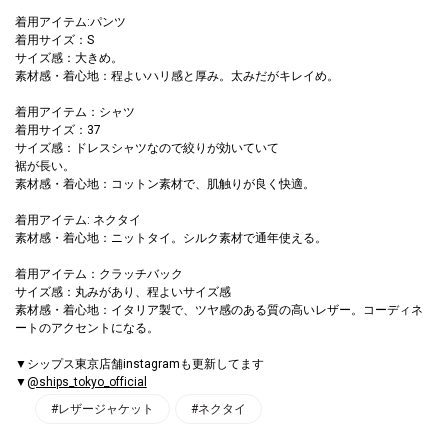
着用アイテム:パンツ
着用サイズ：S
サイズ感：大きめ。
素材感・着心地：程よいハリ感と厚み。太みだがキレイめ。
着用アイテム：シャツ
着用サイズ：37
サイズ感：ドレスシャツなので絞りが効いていて
裾が長い。
素材感・着心地：コットン素材で、肌触りが良く快適。
着用アイテム: ネクタイ
素材感・着心地：ニットタイ。シルク素材で通年使える。
着用アイテム：クラッチバック
サイズ感：丸みがあり、程よいサイズ感
素材感・着心地：イタリア製で、ツヤ感のある質の高いレザー。コーディネ
ートのアクセントになる。
▼シップス東京店舗instagramも更新してます
▼
@ships_tokyo_official
#レザージャケット
#ネクタイ