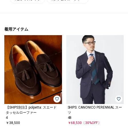
着用アイテム
【SHIPS別注】polpetta: スエード
SHIPS: CANONICO PERENNIAL スー
タッセルローファー
ツ
4
48
￥38,500
￥68,530
〔30%OFF〕