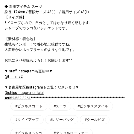
◆ 着用アイテム:スーツ
身長: 174cm / 普段サイズ:48(L) / 着用サイズ:48(L)
【サイズ感】
8ドロップなので、自分としてはかなり細く感じます。
シャープでカッコ良いシルエットです。
【素材感・着心地】
生地もインポートで着心地は抜群ですね。
大変細かいホップサックのような生地です。
お気に入り登録もよろしくお願いします^^
▼ staff Instagramも更新中▼
@t____ma2
▼名古屋地区instagramもご覧くださいませ▼
@ships_nagoya_official
☎052-589-8961
***************************************************************
#ビジネスコート
#スーツ
#ビジネススタイル
#タイドアップ
#レザーバッグ
#クールビズ
#ビジネスシャツ
#タッセルローファー