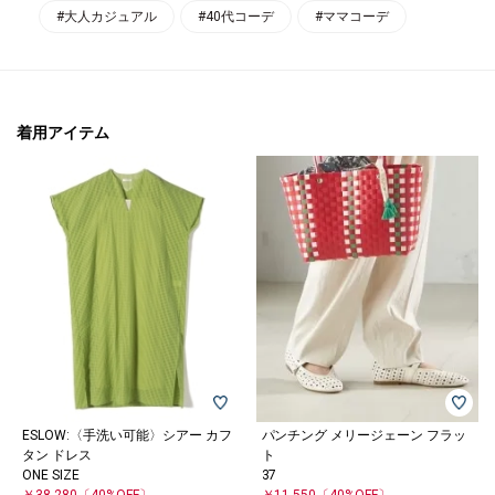
#大人カジュアル
#40代コーデ
#ママコーデ
着用アイテム
ESLOW:〈手洗い可能〉シアー カフ
パンチング メリージェーン フラッ
タン ドレス
ト
ONE SIZE
37