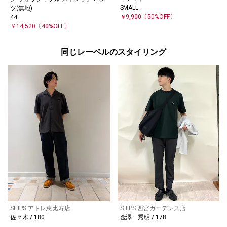
SMALL
ツ(無地)
￥9,900
〔50%OFF〕
44
￥14,520
〔40%OFF〕
同じレーベルのスタイリング
SHIPS アトレ恵比寿店
SHIPS 西宮ガーデンズ店
佐々木 / 180
金澤 秀明 / 178