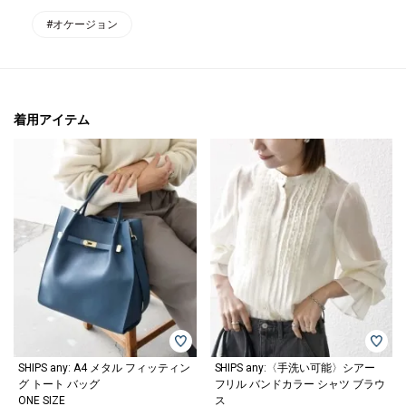
#オケージョン
着用アイテム
SHIPS any: A4 メタル フィッティン
SHIPS any:〈手洗い可能〉シアー
グ トート バッグ
フリル バンドカラー シャツ ブラウ
ONE SIZE
ス