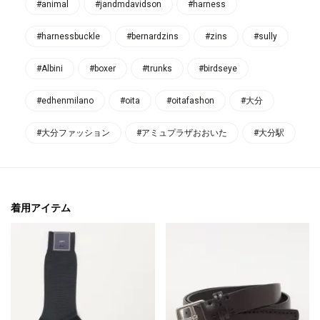
#animal
#jandmdavidson
#harness
#harnessbuckle
#bernardzins
#zins
#sully
#Albini
#boxer
#trunks
#birdseye
#edhenmilano
#oita
#oitafashon
#大分
#大分ファッション
#アミュプラザおおいた
#大分駅
着用アイテム