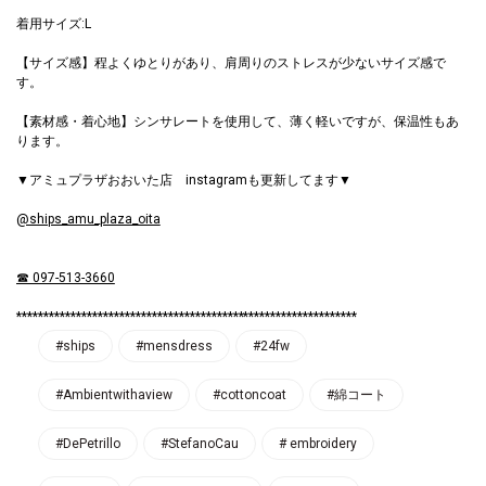
着用サイズ:L
【サイズ感】程よくゆとりがあり、肩周りのストレスが少ないサイズ感で
す。
【素材感・着心地】シンサレートを使用して、薄く軽いですが、保温性もあ
ります。
▼アミュプラザおおいた店 instagramも更新してます▼
@ships_amu_plaza_oita
☎ 097-513-3660
***************************************************************
#ships
#mensdress
#24fw
#Ambientwithaview
#cottoncoat
#綿コート
#DePetrillo
#StefanoCau
# embroidery