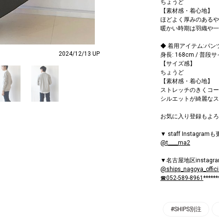
ちょうど
【素材感・着心地】
ほどよく厚みのあるや
暖かい時期は羽織や一
◆ 着用アイテム:パン
2024/12/13 UP
身長: 168cm / 普段
【サイズ感】
ちょうど
【素材感・着心地】
ストレッチのきくコー
シルエットが綺麗なス
お気に入り登録もよろ
▼ staff Instagra
@t____ma2
▼名古屋地区instag
@ships_nagoya_offici
☎052-589-8961
******
#SHIPS別注