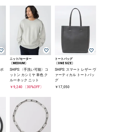
ニット/セーター
トートバッグ
〔MEDIUM〕
〔ONE SIZE〕
5ポ
SHIPS:〈手洗い可能〉コ
SHIPS: スマート レザー ヴ
ットン カシミヤ 単色 ク
ァーティカル トートバッ
ルーネック ニット
グ
￥9,240
〔30%OFF〕
￥17,050