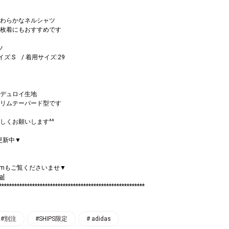
わらかなネルシャツ
枚着にもおすすめです
ツ
サイズ:S / 着用サイズ:29
デュロイ生地
リムテーパード型です
しくお願いします^^
mも更新中▼
ramもご覧くださいませ▼
al
*********************************************************
#別注
#SHIPS限定
# adidas