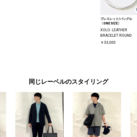
ブレスレット/バングル
〔ONE SIZE〕
XOLO: LEATHER
BRACELET ROUND
￥33,000
同じレーベルのスタイリング