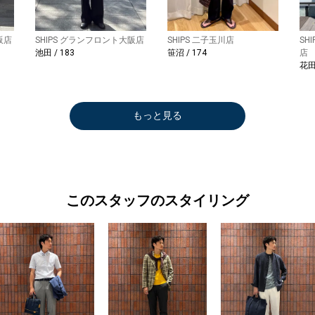
阪店
SHIPS グランフロント大阪店
SHIPS 二子玉川店
SH
池田 / 183
笹沼 / 174
店
花田 
もっと見る
このスタッフのスタイリング