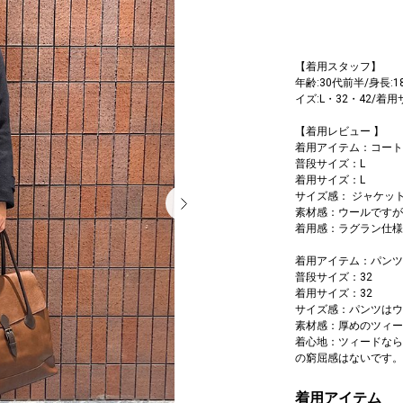
【着用スタッフ】
年齢:30代前半/身長:1
イズ:L・32・42/着用
【着用レビュー 】
着用アイテム：コート
普段サイズ：L
着用サイズ：L
サイズ感： ジャケッ
素材感：ウールですが
着用感：ラグラン仕様
着用アイテム：パンツ
普段サイズ：32
着用サイズ：32
サイズ感：パンツはウ
素材感：厚めのツィー
着心地：ツィードなら
の窮屈感はないです。
着用アイテム