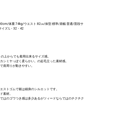
80cm/体重:74kg/ウエスト:82㎝/体型:標準/肩幅:普通/普段サ
サイズ:L・32・42
トの上からでも着用出来るサイズ感。
カシミヤっぽく柔らかい。の起毛立った素材感。
で肩周りが動きやすい。
エストゴムで裾は細身のシルエットです。
ド素材。
ではのゴワつき感は多少あるがツィードならではのチクチク