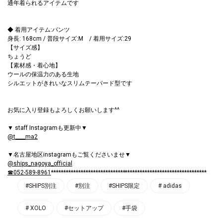
通年着られるアイテムです
◆ 着用アイテム:パンツ
身長: 168cm / 普段サイズ:M / 着用サイズ:29
【サイズ感】
ちょうど
【素材感・着心地】
ウールの保温力のある生地
シルエットがきれいなスリムテーパード型です
お気に入り登録もよろしくお願いします^^
▼ staff Instagramも更新中▼
@t____ma2
▼名古屋地区instagramもご覧くださいませ▼
@ships_nagoya_official
☎052-589-8961
***************************************************************
#SHIPS別注
#別注
#SHIPS限定
# adidas
# XOLO
#セットアップ
#手袋