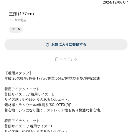
2024/12/06 UP
三澤
(177cm)
SHIPS 大宮店
SHIPS
お気に入りに登録する
シェアする
【着用スタッフ】
年齢:20代後半/身長:177㎝/体重:56㎏/体型:やせ型/肩幅:普通
着用アイテム：ニット
普段サイズ：L / 着用サイズ：L
サイズ感：ややゆとりのあるシルエット。
素材感：ラムウール×機能糸"SOLOTEX(R)"。
着心地：シワになり難く、ストレッチ性もあり快適な着心地。
着用アイテム：ニット
普段サイズ：L/ 着用サイズ：L
サイズ感：ややゆとりのあるシルエット。