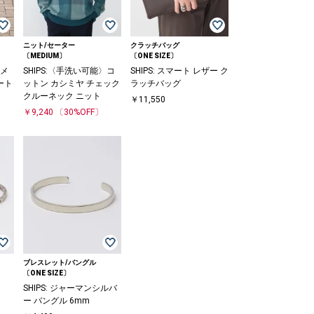
ニット/セーター
クラッチバッグ
〔MEDIUM〕
〔ONE SIZE〕
 メ
SHIPS:〈手洗い可能〉コ
SHIPS: スマート レザー ク
ート
ットン カシミヤ チェック
ラッチバッグ
クルーネック ニット
￥11,550
〕
￥9,240
〔30%OFF〕
ブレスレット/バングル
〔ONE SIZE〕
SHIPS: ジャーマンシルバ
ー バングル 6mm