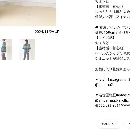
ちょうど
【素材感・着心地】
しっとりと肌触りなめ
保温力の高いアイテム
◆ 着用アイテム:パン
2024/11/29 UP
身長: 168cm / 普段
【サイズ感】
ちょうど
【素材感・着心地】
ウールのシックな色味
シルエットが綺麗なス
お気に入り登録もよろ
▼ staff Instagra
@t____ma2
▼名古屋地区instag
@ships_nagoya_offici
☎052-589-8961
******
#MERRELL