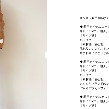
オンオフ兼用可能なチ
◆ 着用アイテム:コー
身長: 168cm / 普段
【サイズ感】
ちょうど
【素材感・着心地】
肌触りのいいメルトン
肩まわりにゆとりがあ
◆ 着用アイテム:ニッ
身長: 168cm / 普段
【サイズ感】
ちょうど
【素材感・着心地】
カシミヤブランドのな
ご自宅で洗えるウォッ
◆ 着用アイテム:カッ
身長: 168cm / 普段
【サイズ感】