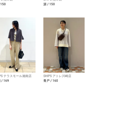
 150
源 / 150
IPS テラスモール湘南店
SHIPS アトレ川崎店
/ 169
青戸 / 160