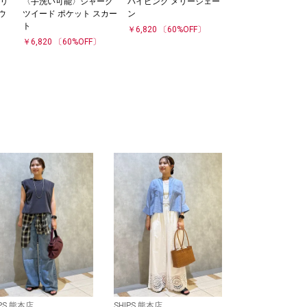
リ
〈手洗い可能〉シャーク
パイピング メリージェー
ウ
ツイード ポケット スカー
ン
ト
￥6,820
〔60%OFF〕
〕
￥6,820
〔60%OFF〕
IPS 熊本店
SHIPS 熊本店