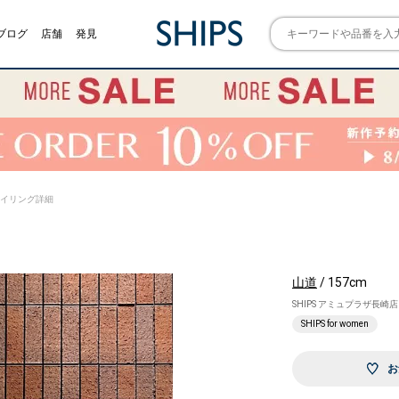
ブログ
店舗
発見
) スタイリング詳細
山道
/ 157cm
SHIPS アミュプラザ長崎店
SHIPS for women
お