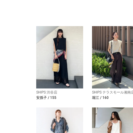
SHIPS 渋谷店
SHIPS テラスモール湘南
安孫子 / 155
堀江 / 160