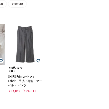
un
#beaure
その他パンツ
〔38〕
SHIPS Primary Navy
Label:〈手洗い可能〉マー
ベルト パンツ
〕
￥14,850
〔50%OFF〕