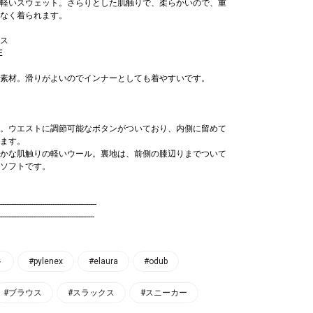
軽いスウェット。さらりとした肌触りで、柔らかいので、重
なく着られます。
ス
E
素材。滑りがよいのでインナーとしても着やすいです。
。ウエストに調節可能なボタンがついており、内側に留めて
ます。
かな肌触りの軽いウール。裏地は、前側の膝辺りまでついて
ソフトです。
----------------------------------------------
---------------------------------------------
ト
#pylenex
#elaura
#odub
#ブラウス
#スラックス
#スニーカー