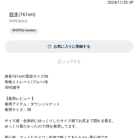
2024/11/25 UP
西澤
(161cm)
SHIPS 熊本店
SHIPS for women
お気に入りに登録する
シェアする
身長161cm/普段サイズ36
骨格ストレート/ブルベ/冬
30代後半
【着用レビュー 】
着用アイテム：ダウンジャケット
着用サイズ：38
サイズ感：全体的にゆっくりしたサイズ感でお尻まで隠れる着丈。
ゆっくり着たかったので38を着用してます。
着心地：マットなナイロン生地で軽くてあたたかい着心地です。