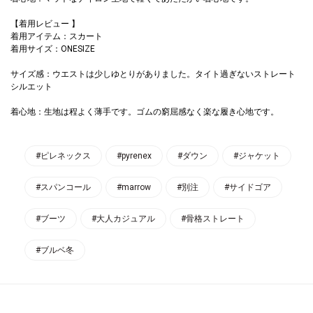
【着用レビュー 】
着用アイテム：スカート
着用サイズ：ONESIZE
サイズ感：ウエストは少しゆとりがありました。タイト過ぎないストレート
シルエット
着心地：生地は程よく薄手です。ゴムの窮屈感なく楽な履き心地です。
#ピレネックス
#pyrenex
#ダウン
#ジャケット
#スパンコール
#marrow
#別注
#サイドゴア
#ブーツ
#大人カジュアル
#骨格ストレート
#ブルベ冬