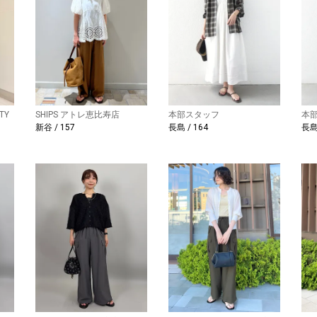
TY
SHIPS アトレ恵比寿店
本部スタッフ
本
新谷 / 157
長島 / 164
長島 