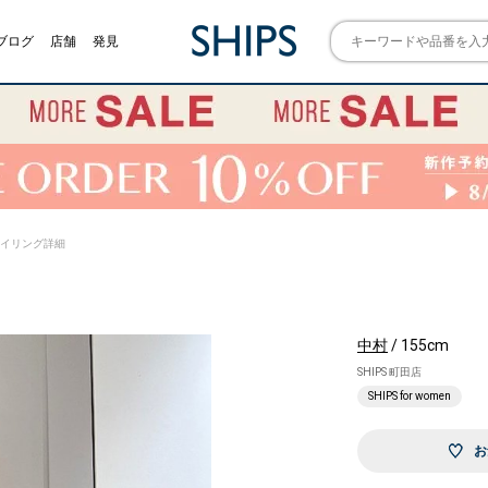
ブログ
店舗
発見
) スタイリング詳細
中村
/ 155cm
SHIPS 町田店
SHIPS for women
お