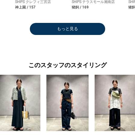
SHIPS クレフィ三宮店
SHIPS テラスモール湘南店
SH
神上園 / 157
猪飼 / 169
猪飼 
もっと見る
このスタッフのスタイリング