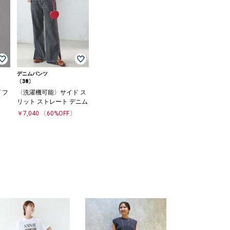
デニムパンツ
〔38〕
ゴ フ
〈洗濯機可能〉サイド ス
リット ストレート デニム
〕
￥7,040
〔60%OFF〕