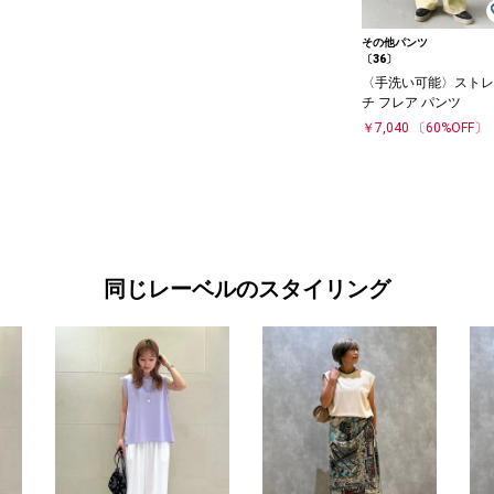
その他パンツ
〔36〕
〈手洗い可能〉ストレ
チ フレア パンツ
￥7,040
〔60%OFF〕
同じレーベルのスタイリング