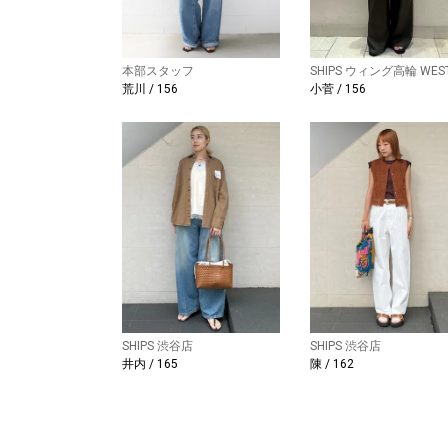
本部スタッフ
SHIPS ウィング高輪 WES
荒川 / 156
小菅 / 156
SHIPS 渋谷店
SHIPS 渋谷店
井内 / 165
陳 / 162