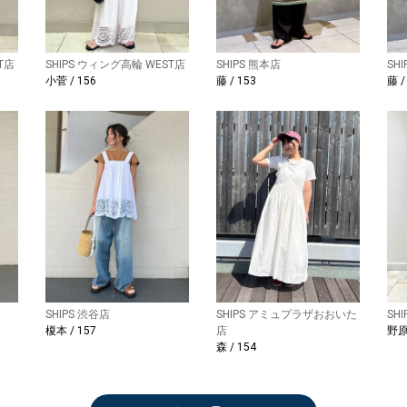
T店
SHIPS ウィング高輪 WEST店
SHIPS 熊本店
SH
小菅 / 156
藤 / 153
藤 /
SHIPS 渋谷店
SHIPS アミュプラザおおいた
SH
榎本 / 157
店
野原 
森 / 154