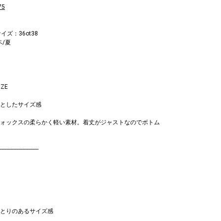
75
イズ：36ot38
ベ/夏
ZE
としたサイズ感
ォックスの柔らかく軽い素材。着丈がジャストなのでボトム
--------------------------
とりのあるサイズ感