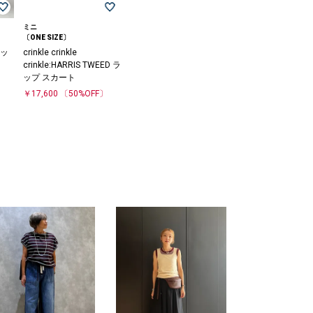
ミニ
〔ONE SIZE〕
ッ
crinkle crinkle
crinkle:HARRIS TWEED ラ
ップ スカート
￥17,600
〔50%OFF〕