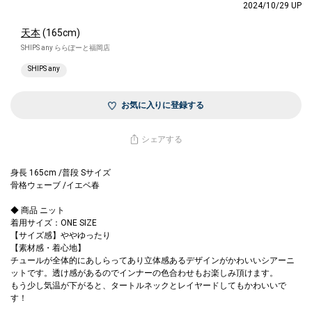
2024/10/29 UP
天本
(165cm)
SHIPS any ららぽーと福岡店
SHIPS any
お気に入りに登録する
シェアする
身長 165cm /普段 Sサイズ
骨格ウェーブ /イエベ春
◆ 商品 ニット
着用サイズ：ONE SIZE
【サイズ感】ややゆったり
【素材感・着心地】
チュールが全体的にあしらってあり立体感あるデザインがかわいいシアーニ
ットです。透け感があるのでインナーの色合わせもお楽しみ頂けます。
もう少し気温が下がると、タートルネックとレイヤードしてもかわいいで
す！