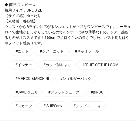
◆ 商品 ワンピース
着用サイズ：ONE SIZE
【サイズ感】ゆったり
【素材感・着心地】
ウエストからAラインに広がるシルエットが上品なワンピースです。コーデュ
ロイで生地がしっかりしているのでインナーはやや薄手なもの、シアー感あ
るものがオススメです！165cmで足首くらいの長さでした。バスト周りは
フィット感ありです。
#ニット
#シアーニット
#キャミソール
#インナー
#カップ付キャミ
#FRUIT OF THE LOOM
#MARCO BIANCHINI
#ショルダーバッグ
#JAVERFLEX
#フラットシューズ
#BINDU
#スカーフ
# SHIPSany
#シップスエニィ