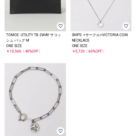
TOMOE: UTILITY TB 2WAY サコッ
SHIPS: <サークル>VICTORIA COIN
シュ バッグ M
NECKLACE
ONE SIZE
ONE SIZE
￥10,560
〔40%OFF〕
￥5,720
〔60%OFF〕