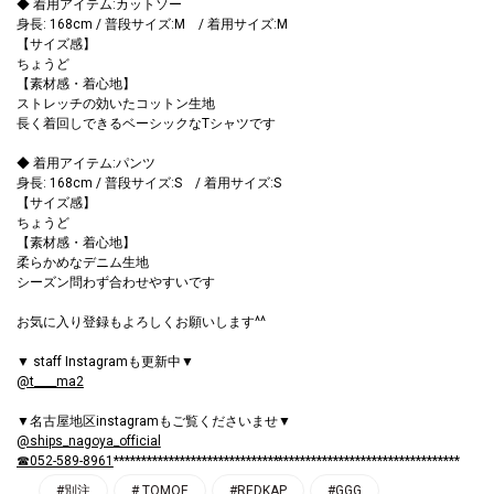
◆ 着用アイテム:カットソー
身長: 168cm / 普段サイズ:M / 着用サイズ:M
【サイズ感】
ちょうど
【素材感・着心地】
ストレッチの効いたコットン生地
長く着回しできるベーシックなTシャツです
◆ 着用アイテム:パンツ
身長: 168cm / 普段サイズ:S / 着用サイズ:S
【サイズ感】
ちょうど
【素材感・着心地】
柔らかめなデニム生地
シーズン問わず合わせやすいです
お気に入り登録もよろしくお願いします^^
▼ staff Instagramも更新中▼
@t____ma2
▼名古屋地区instagramもご覧くださいませ▼
@ships_nagoya_official
☎052-589-8961
***************************************************************
#別注
# TOMOE
#REDKAP
#GGG