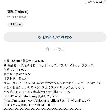
2024/09/03 UP
菊地
(165cm)
SHIPS any 渋谷店
SHIPS any
お気に入りに登録する
シェアする
身長:165cm / 普段サイズ:Msize
◆ 商品名: 〈洗濯機可能〉コットン サテン フリル Vネック ブラウス
型番: 721-11-0054
着用サイズ:one size
【素材感・着心地】
襟元、袖元にフリルがあるので甘めになりがちですが、カジュアルなアイテ
ムとも相性がいいのでバランスよくスタイリングが組めます。
ハリ感のあるコットン素材なので着心地も良いです。
▼SHIPS any instagramも更新してます▼
https://instagram.com/ships_any_official?igshid=w1cmi1badyfk
SHIPS any 渋谷店 TEL ?? 03-3496-0382
***************************************************************