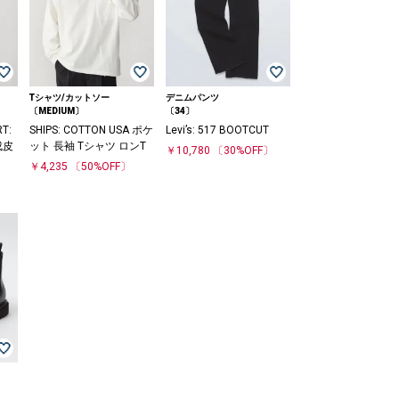
Tシャツ/カットソー
デニムパンツ
〔MEDIUM〕
〔34〕
T:
SHIPS: COTTON USA ポケ
Levi’s: 517 BOOTCUT
成皮
ット 長袖 Tシャツ ロンT
￥10,780
〔30%OFF〕
￥4,235
〔50%OFF〕