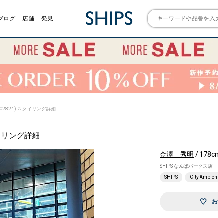
ブログ
店舗
発見
cts (102824) スタイリング詳細
) スタイリング詳細
金澤 秀明
/ 178c
SHIPS なんばパークス店
SHIPS
City Ambien
お