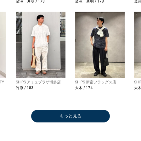
金澤 秀明 / 178
金澤 秀明 / 178
金澤
TY
SHIPS アミュプラザ博多店
SHIPS 新宿フラッグス店
SH
竹原 / 183
大木 / 174
大木 
もっと見る