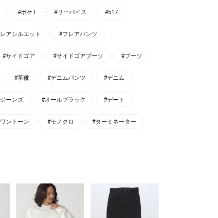
#ポケT
#リーバイス
#517
フレアシルエット
#フレアパンツ
#サイドゴア
#サイドゴアブーツ
#ブーツ
#革靴
#デニムパンツ
#デニム
#ジーンズ
#オールブラック
#デート
#ワントーン
#モノクロ
#ターミネーター