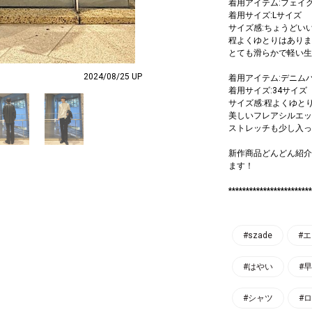
着用アイテム:フェイ
着用サイズ:Lサイズ
サイズ感:ちょうどい
程よくゆとりはありま
とても滑らかで軽い生
2024/08/25 UP
着用アイテム:デニム
着用サイズ:34サイズ
サイズ感:程よくゆと
美しいフレアシルエッ
ストレッチも少し入っ
新作商品どんどん紹介
ます！
************************
#szade
#
#はやい
#
#シャツ
#ロ