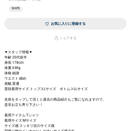
SHIPS
お気に入りに登録する
シェアする
▼スタッフ情報▼
年齢:20代前半
身長:178cm
体重:63Kg
体格:細身
ウエスト:細め
肩幅:普通
普段着用サイズ:トップスLサイズ ボトムスLLサイズ
名前をタップして頂くと過去の商品紹介もご覧になれますので、
是非お立ち寄り下さい！
着用アイテム:Tシャツ
着用サイズ:Mサイズ
サイズ感:スッキリ目のサイズ感
羽織り物のインナーにしやすいサイズ感です。