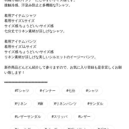
接触冷感、汗染み防止と多機能なTシャツ。
着用アイテム:シャツ
着用サイズ:Lサイズ
サイズ感:ちょうどいいサイズ感
七分丈でリネン素材が涼しげなシャツ。
着用アイテム:パンツ
着用サイズ:LLサイズ
サイズ感:ちょうどいいサイズ感
リネン素材が涼しげな美しいシルエットのイージーパンツ。
新作商品どんどん紹介して参りますので、お気に入り登録も是非宜しくお願
い致します！
******************************
#Tシャツ
#インナー
#七分
#シャツ
#リネン
#麻
#リネンパンツ
#サンダル
#レザーサンダル
#スリッパ
#レザー