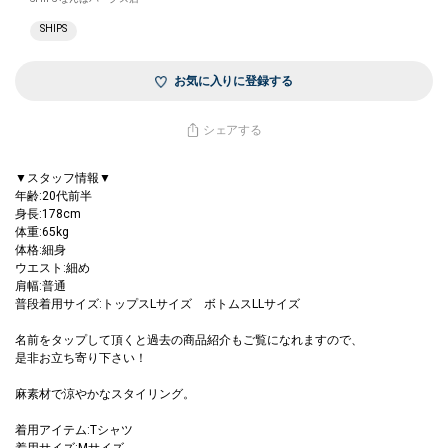
SHIPS
お気に入りに登録する
シェアする
▼スタッフ情報▼
年齢:20代前半
身長:178cm
体重:65kg
体格:細身
ウエスト:細め
肩幅:普通
普段着用サイズ:トップスLサイズ ボトムスLLサイズ
名前をタップして頂くと過去の商品紹介もご覧になれますので、
是非お立ち寄り下さい！
麻素材で涼やかなスタイリング。
着用アイテム:Tシャツ
着用サイズ:Mサイズ