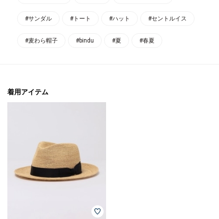
#サンダル
#トート
#ハット
#セントルイス
#麦わら帽子
#bindu
#夏
#春夏
着用アイテム