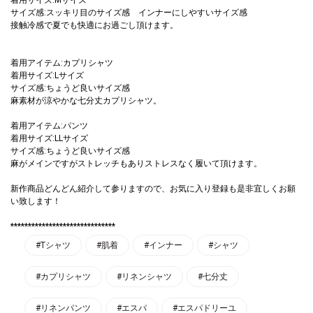
サイズ感:スッキリ目のサイズ感 インナーにしやすいサイズ感
接触冷感で夏でも快適にお過ごし頂けます。
着用アイテム:カプリシャツ
着用サイズ:Lサイズ
サイズ感:ちょうど良いサイズ感
麻素材が涼やかな七分丈カプリシャツ。
着用アイテム:パンツ
着用サイズ:LLサイズ
サイズ感:ちょうど良いサイズ感
麻がメインですがストレッチもありストレスなく履いて頂けます。
新作商品どんどん紹介して参りますので、お気に入り登録も是非宜しくお願
い致します！
******************************
#Tシャツ
#肌着
#インナー
#シャツ
#カプリシャツ
#リネンシャツ
#七分丈
#リネンパンツ
#エスパ
#エスパドリーユ