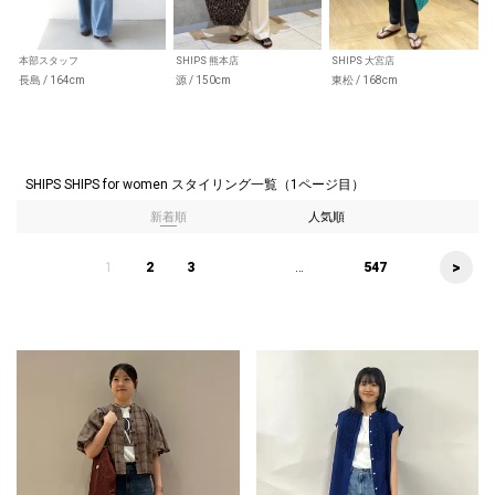
本部スタッフ
SHIPS 熊本店
SHIPS 大宮店
長島 / 164cm
源 / 150cm
東松 / 168cm
SHIPS SHIPS for women スタイリング一覧（1ページ目）
新着順
人気順
>
1
2
3
...
547