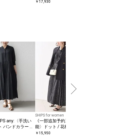
シャツ
￥
17,930
SHIPS for women
SHIPS Colors
PS any:〈手洗い
《一部追加予約》〈手洗い可
SHIPS Colors:〈手
 バンドカラー プ
能〉ドット / 花柄 バンドカラ
プリーツ デザイン ロ
グ ワンピース
ー サイド プリーツ ワンピース
ーブ ワンピース◇
￥
15,950
￥
7,920