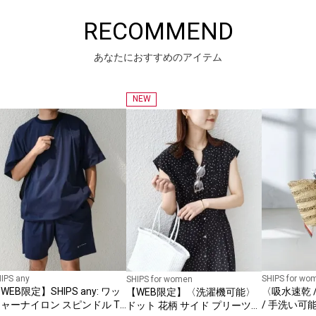
RECOMMEND
あなたにおすすめのアイテム
NEW
IPS any
SHIPS for wo
SHIPS for women
WEB限定】SHIPS any: ワッ
〈吸水速乾 /
【WEB限定】〈洗濯機可能〉
ャーナイロン スピンドル T
/ 手洗い可
ドット 花柄 サイド プリーツ