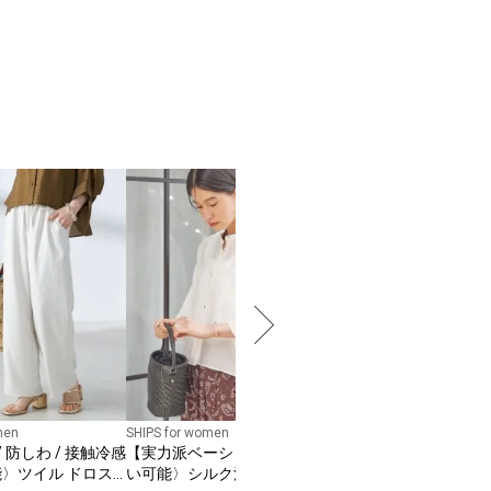
SHIPS any
【WEB限定】SHIPS an
ドスモッキング コットン フレ
ア ノースリーブ ワン
￥
12,980
men
SHIPS for women
 防しわ / 接触冷感
【実力派ベーシック】〈手洗
能〉ツイル ドロス
い可能〉シルク混 シアー 羽織