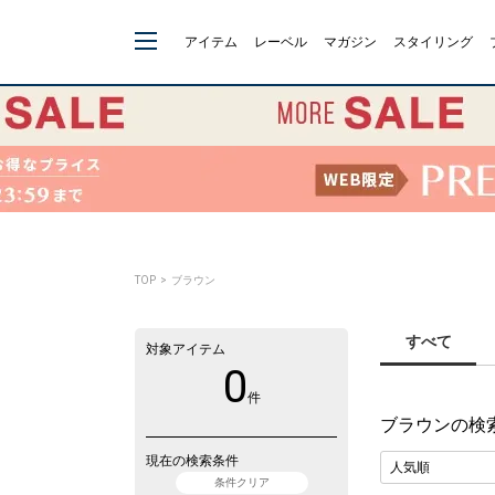
アイテム
レーベル
マガジン
スタイリング
TOP
> ブラウン
すべて
対象アイテム
0
件
ブラウン
の検
現在の検索条件
条件クリア