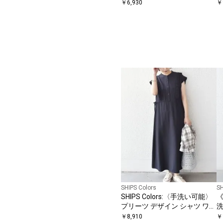
ト クルーネック プルオーバー
￥
6,930
￥
SHIPS Colors
SH
SHIPS Colors:〈手洗い可能〉
《
プリーツ デザイン シャツ ワン
ピース2◇
ー
￥
8,910
￥