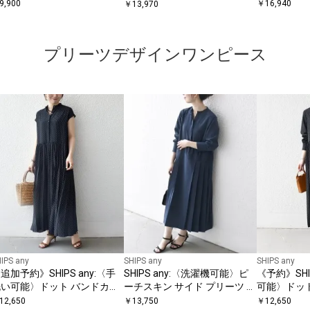
シャツ＋イージーショーツ セ
ト パンツ
フレンチスリーブ ワンピース
9,900
￥
16,940
￥
13,970
ットアップ◆
プリーツデザインワンピース
IPS any
SHIPS any
SHIPS any
追加予約》SHIPS any:〈手
SHIPS any:〈洗濯機可能〉ピ
《予約》SHI
洗い可能〉ドット バンドカラ
ーチスキン サイド プリーツ バ
可能〉ドット
 フレンチ プリーツ ロング
ンドカラー シャツ ワンピース
リーツ ロン
12,650
￥
13,750
￥
12,650