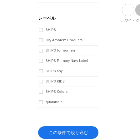
レーベル
ホワイト
グ
SHIPS
City Ambient Products
SHIPS for women
SHIPS Primary Navy Label
SHIPS any
SHIPS KIDS
SHIPS Colors
quaranciel
この条件で絞り込む