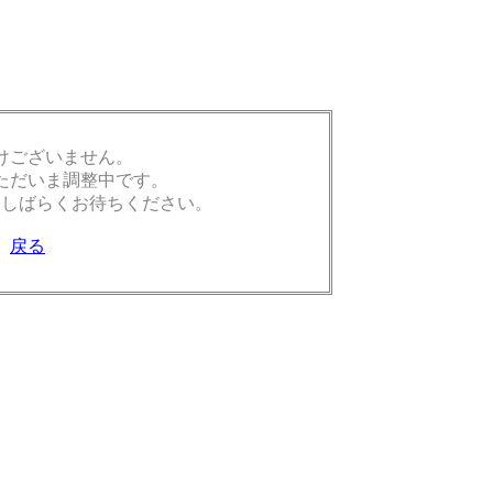
けございません。
ただいま調整中です。
今しばらくお待ちください。
戻る